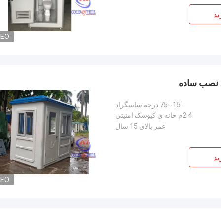
ید
DEO
-15--75 درجه سانتیگراد
2.4م خانه ي کيوسک امنيتي
عمر بالای 15 سال
ید
DEO