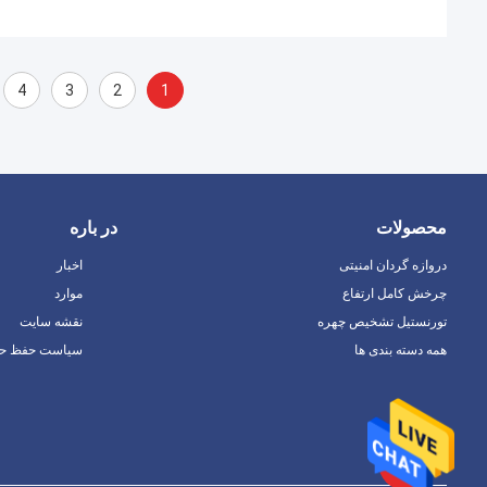
4
3
2
1
محصولات
در باره
دروازه گردان امنیتی
اخبار
چرخش کامل ارتفاع
موارد
تورنستیل تشخیص چهره
نقشه سایت
همه دسته بندی ها
سیاست حفظ ح