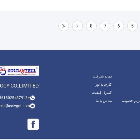
8
7
6
5
نمایه شرکت
کارخانه تور
GY CO.,LIMITED
کنترل کیفیت
+8618025437918
ریم خصوصی
تماس با ما
lene@cctvgat.com