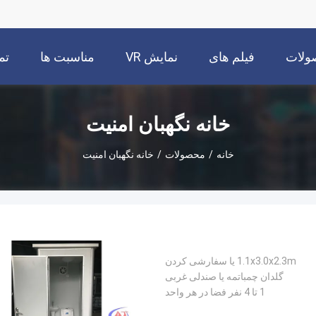
ولات
فیلم های
نمایش VR
مناسبت ها
تم
خانه نگهبان امنیت
خانه
/
محصولات
/
خانه نگهبان امنیت
1.1x3.0x2.3m یا سفارشی کردن
گلدان چمباتمه یا صندلی غربی
1 تا 4 نفر فضا در هر واحد