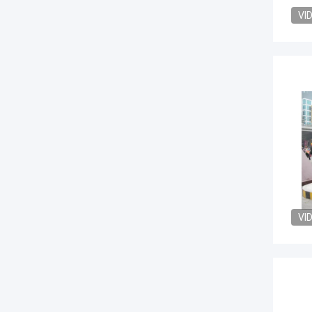
VI
VI