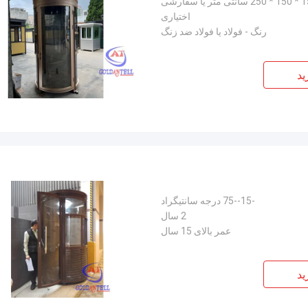
 متر یا سفارشی
اختیاری
رنگ - فولاد یا فولاد ضد زنگ
ید
-15--75 درجه سانتیگراد
2 سال
عمر بالای 15 سال
ید