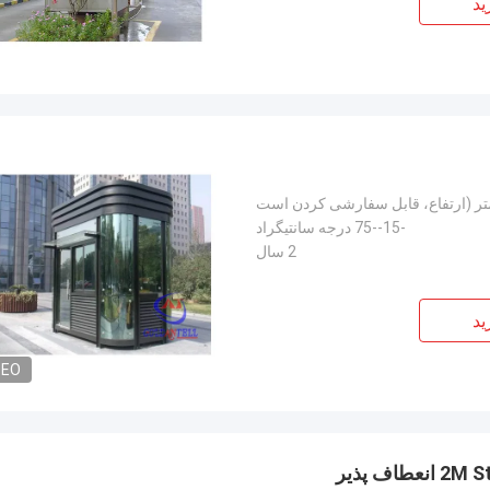
ید
-15--75 درجه سانتیگراد
2 سال
ید
DEO