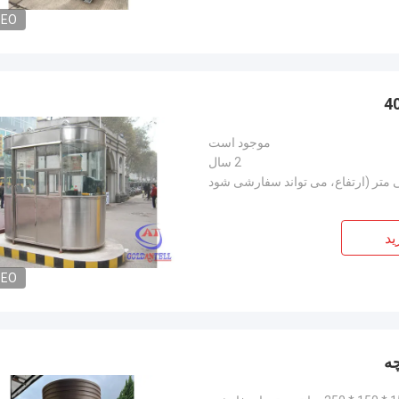
DEO
موجود است
2 سال
ید
DEO
چه