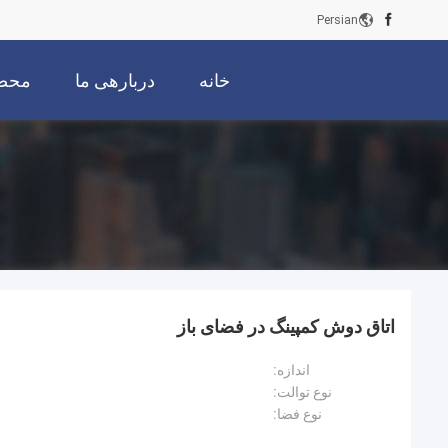
Persian
خانه
دربارهی ما
محص
اتاق دوش کمپینگ در فضای باز
اندازه:
نوع توالت:
نوع فضا: