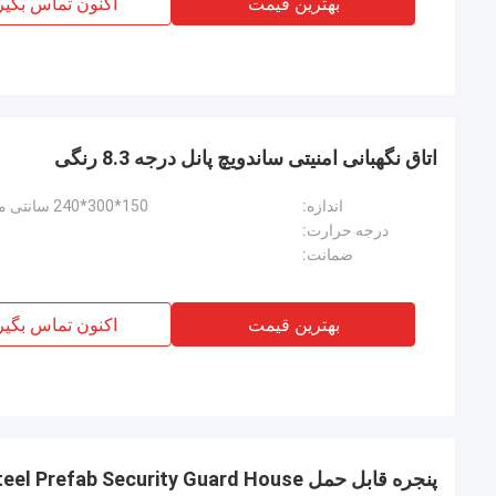
بهترین قیمت
اکنون تماس بگیر
اتاق نگهبانی امنیتی ساندویچ پانل درجه 8.3 رنگی
اندازه:
150*300*240 سانتی متر (ارتفاع، قابل سفارشی کردن است
درجه حرارت:
ضمانت:
بهترین قیمت
اکنون تماس بگیر
پنجره قابل حمل 2M Steel Prefab Security Guard House انعطاف پذیر